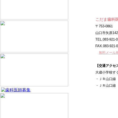
こだま歯科
〒753-0861
山口市矢原1425
TEL.083-921-0
FAX.083-921-
無料メール
【交通アクセ
大歳小学校す
・ＪＲ山口線
・ＪＲ山口線