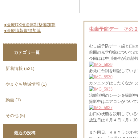
●医療DX推進体制整備加算
虫歯予防デー その
●医療情報取得加算
むし歯予防デー（歯と口の
カテゴリ一覧
前回の光学印象についての放
今回はは中川先生が誤嚥性
新着情報 (521)
必死に台詞を暗記していま
カンニングはしたくなかっ
やまぐち地域情報 (1)
治療説明のシーンを撮影中(
動画 (1)
撮影中はエアコンがついて
お口の状態を説明している
その他 (5)
放送日は６月４日（月）10
また同日、ＫＲＹラジオ生
最近の投稿