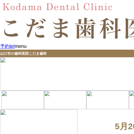
予約
tel
menu
山口市の歯科医院こだま歯科
5月2