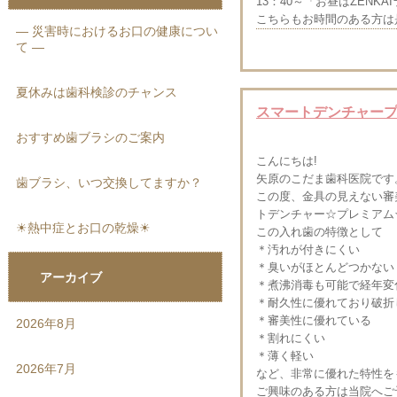
13：40～「お昼はZENK
こちらもお時間のある方は
― 災害時におけるお口の健康につい
て ―
夏休みは歯科検診のチャンス
スマートデンチャープ
おすすめ歯ブラシのご案内
こんにちは!
矢原のこだま歯科医院です
歯ブラシ、いつ交換してますか？
この度、金具の見えない審
トデンチャー☆プレミアム
☀熱中症とお口の乾燥☀
この入れ歯の特徴として
＊汚れが付きにくい
＊臭いがほとんどつかない
アーカイブ
＊煮沸消毒も可能で経年変
＊耐久性に優れており破折
＊審美性に優れている
2026年8月
＊割れにくい
＊薄く軽い
2026年7月
など、非常に優れた特性を
ご興味のある方は当院へご