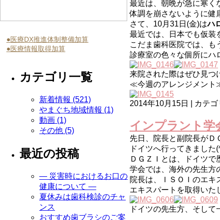
最近は、朝晩が急に寒くな
体調を崩さないように健
さて、10月31日(金)は
ハ
最近では、日本でも仮装
●医療DX推進体制整備加算
こだま歯科医院では、も
●医療情報取得加算
診療室の色々な個所にハ
来院された際はぜひ見つけて
カテゴリ一覧
≪今週のアレンジメント
新着情報 (521)
2014年10月15日 | カテ
やまぐち地域情報 (1)
動画 (1)
インプラント学
その他 (5)
先日、院長と副院長がＤ
ドイツへ行ってきました(^
最近の投稿
ＤＧＺＩとは、ドイツで
学会では、海外の先生方
― 災害時におけるお口の
院長は、ＩＳＯＩのエキス
健康について ―
エキスパートを取得いた
夏休みは歯科検診のチャ
ンス
ドイツの先生方、そして
おすすめ歯ブラシのご案