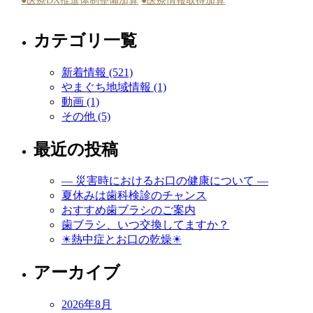
●医療DX推進体制整備加算
●医療情報取得加算
カテゴリ一覧
新着情報 (521)
やまぐち地域情報 (1)
動画 (1)
その他 (5)
最近の投稿
― 災害時におけるお口の健康について ―
夏休みは歯科検診のチャンス
おすすめ歯ブラシのご案内
歯ブラシ、いつ交換してますか？
☀熱中症とお口の乾燥☀
アーカイブ
2026年8月