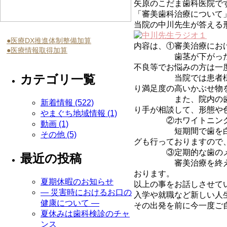
矢原のこだま歯科医院で
「審美歯科治療について
当院の中川先生が答える
●医療DX推進体制整備加算
内容は、①審美治療にお
●医療情報取得加算
歯茎が下がったことに
不良等でお悩みの方は一
カテゴリ一覧
当院では患者様のご要
り満足度の高いかぶせ物
また、院内の歯科技工
新着情報 (522)
り手が相談して、形態や
やまぐち地域情報 (1)
②ホワイトニングに
動画 (1)
短期間で歯を白くする
その他 (5)
グも行っておりますので
③定期的な歯のメン
最近の投稿
審美治療を終えられた
おります。
夏期休暇のお知らせ
以上の事をお話しさせて
― 災害時におけるお口の
入学や就職など新しい人
健康について ―
その出発を前に今一度ご自
夏休みは歯科検診のチャ
ンス