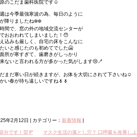
原のこだま歯科医院です☺️
週は今季最強寒波の為、毎日のように
が降りましたね❄️❄️
時間で、窓の外の地域交流センターが
でおおわれてしまいました！😯
え込みも厳しく、自宅の床をこんなに
たいと感じたのも初めてでした🥶
面所が寒すぎて、歯磨きがしっかり
来ないと言われる方が多かった気がします😢🪥
だまだ寒い日が続きますが、お体を大切にされて下さいね☺️
かい春が待ち遠しいですね🌷🌷
025年2月12日 | カテゴリー：
新着情報
|
節分です！👹🫘
マスク生活の落とし穴？ 口呼吸を改善し