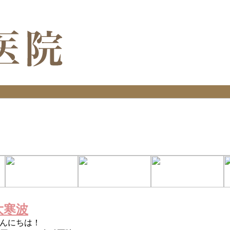
大寒波
んにちは！