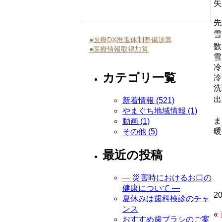
矢
先
雪
●医療DX推進体制整備加算
数
●医療情報取得加算
雪
冷
カテゴリ一覧
冷
洗
出
新着情報 (521)
やまぐち地域情報 (1)
ま
動画 (1)
暖
その他 (5)
最近の投稿
― 災害時におけるお口の
健康について ―
2
夏休みは歯科検診のチャ
ンス
«
おすすめ歯ブラシのご案