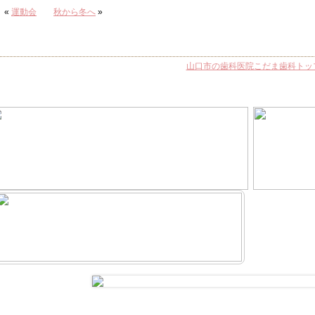
«
運動会
秋から冬へ
»
山口市の歯科医院こだま歯科トッ