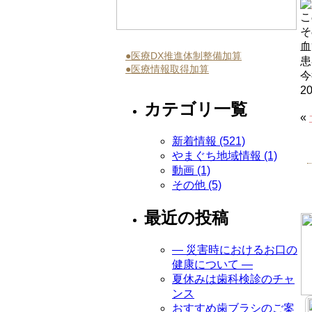
こ
そ
血
●医療DX推進体制整備加算
患
●医療情報取得加算
今
2
カテゴリ一覧
«
新着情報 (521)
やまぐち地域情報 (1)
動画 (1)
その他 (5)
最近の投稿
― 災害時におけるお口の
健康について ―
夏休みは歯科検診のチャ
ンス
おすすめ歯ブラシのご案